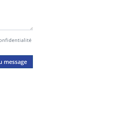
onfidentialité
du message