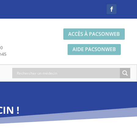
ACCÈS À PACSONWEB
00
AIDE PACSONWEB
h45
IN !